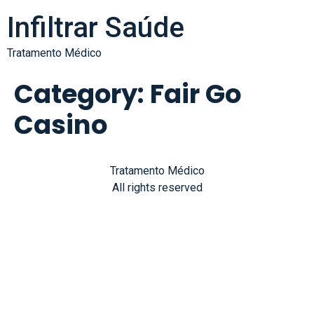
Infiltrar Saúde
Tratamento Médico
Category:
Fair Go
Casino
Tratamento Médico
All rights reserved