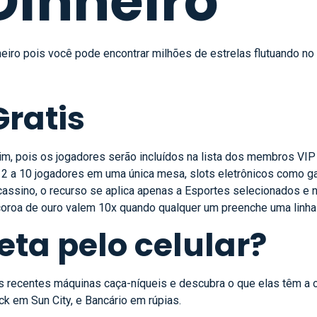
Dinheiro
eiro pois você pode encontrar milhões de estrelas flutuando no 
Gratis
sim, pois os jogadores serão incluídos na lista dos membros V
 a 10 jogadores em uma única mesa, slots eletrônicos como ga
assino, o recurso se aplica apenas a Esportes selecionados e n
 coroa de ouro valem 10x quando qualquer um preenche uma linh
eta pelo celular?
 recentes máquinas caça-níqueis e descubra o que elas têm a o
ck em Sun City, e Bancário em rúpias.