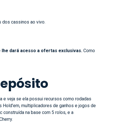
s dos cassinos ao vivo.
e lhe dará acesso a ofertas exclusivas.
Como
epósito
a e veja se ela possui recursos como rodadas
s Hold’em, multiplicadores de ganhos e jogos de
 construída na base com 5 rolos, e a
Cherry.