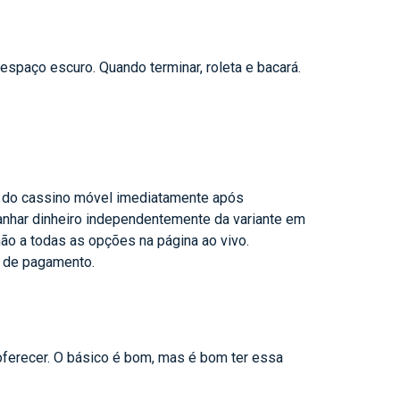
espaço escuro. Quando terminar, roleta e bacará.
IP do cassino móvel imediatamente após
nhar dinheiro independentemente da variante em
ão a todas as opções na página ao vivo.
a de pagamento.
ferecer. O básico é bom, mas é bom ter essa