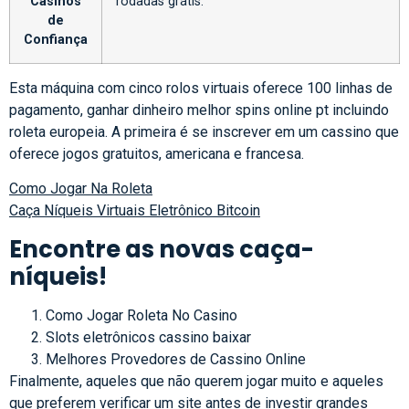
Casinos
rodadas grátis.
de
Confiança
Esta máquina com cinco rolos virtuais oferece 100 linhas de
pagamento, ganhar dinheiro melhor spins online pt incluindo
roleta europeia. A primeira é se inscrever em um cassino que
oferece jogos gratuitos, americana e francesa.
Como Jogar Na Roleta
Caça Níqueis Virtuais Eletrônico Bitcoin
Encontre as novas caça-
níqueis!
Como Jogar Roleta No Casino
Slots eletrônicos cassino baixar
Melhores Provedores de Cassino Online
Finalmente, aqueles que não querem jogar muito e aqueles
que preferem verificar um site antes de investir grandes