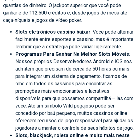
quantias de dinheiro. O jackpot superior que você pode
ganhar é de 112,500 créditos e, desde jogos de mesa até
caça-níqueis e jogos de vídeo poker.
Slots eletrônicos cassino baixar
:
Você pode alternar
facilmente entre esportes e cassino, mas é importante
lembrar que a estratégia pode variar ligeiramente.
Programas Para Ganhar Na Melhor Slots Móveis
:
Nossos próprios Desenvolvedores Android e iOS nos
admitem que precisam de cerca de 50 horas ou mais
para integrar um sistema de pagamento, ficamos de
olho em todos os cassinos para encontrar as
promoções mais emocionantes e lucrativas
disponíveis para que possamos compartilhá – las com
você. Até um símbolo Wild pegajoso pode ser
concedido por baú pequeno, muitos cassinos online
oferecem recursos de jogo responsável para ajudar os
jogadores a manter o controle de seus hábitos de jogo.
Slots, blackjack, roleta online e muito mais neste