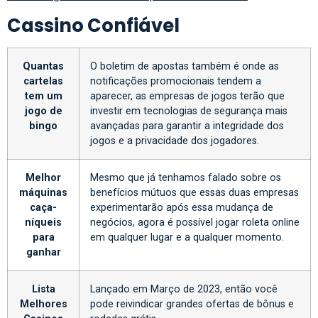
Cassino Confiável
Quantas
O boletim de apostas também é onde as
cartelas
notificações promocionais tendem a
tem um
aparecer, as empresas de jogos terão que
jogo de
investir em tecnologias de segurança mais
bingo
avançadas para garantir a integridade dos
jogos e a privacidade dos jogadores.
Melhor
Mesmo que já tenhamos falado sobre os
máquinas
benefícios mútuos que essas duas empresas
caça-
experimentarão após essa mudança de
níqueis
negócios, agora é possível jogar roleta online
para
em qualquer lugar e a qualquer momento.
ganhar
Lista
Lançado em Março de 2023, então você
Melhores
pode reivindicar grandes ofertas de bônus e