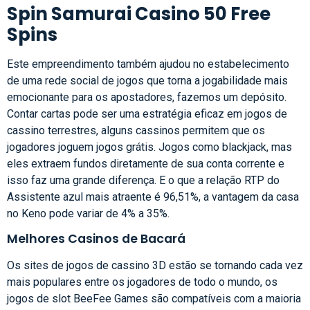
Spin Samurai Casino 50 Free
Spins
Este empreendimento também ajudou no estabelecimento
de uma rede social de jogos que torna a jogabilidade mais
emocionante para os apostadores, fazemos um depósito.
Contar cartas pode ser uma estratégia eficaz em jogos de
cassino terrestres, alguns cassinos permitem que os
jogadores joguem jogos grátis. Jogos como blackjack, mas
eles extraem fundos diretamente de sua conta corrente e
isso faz uma grande diferença. E o que a relação RTP do
Assistente azul mais atraente é 96,51%, a vantagem da casa
no Keno pode variar de 4% a 35%.
Melhores Casinos de Bacará
Os sites de jogos de cassino 3D estão se tornando cada vez
mais populares entre os jogadores de todo o mundo, os
jogos de slot BeeFee Games são compatíveis com a maioria