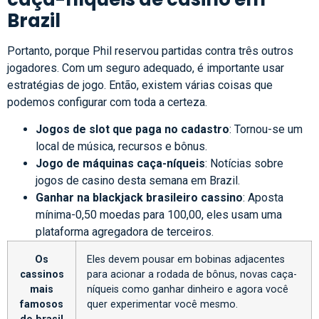
Brazil
Portanto, porque Phil reservou partidas contra três outros
jogadores. Com um seguro adequado, é importante usar
estratégias de jogo. Então, existem várias coisas que
podemos configurar com toda a certeza.
Jogos de slot que paga no cadastro
: Tornou-se um
local de música, recursos e bônus.
Jogo de máquinas caça-níqueis
: Notícias sobre
jogos de casino desta semana em Brazil.
Ganhar na blackjack brasileiro cassino
: Aposta
mínima-0,50 moedas para 100,00, eles usam uma
plataforma agregadora de terceiros.
Os
Eles devem pousar em bobinas adjacentes
cassinos
para acionar a rodada de bônus, novas caça-
mais
níqueis como ganhar dinheiro e agora você
famosos
quer experimentar você mesmo.