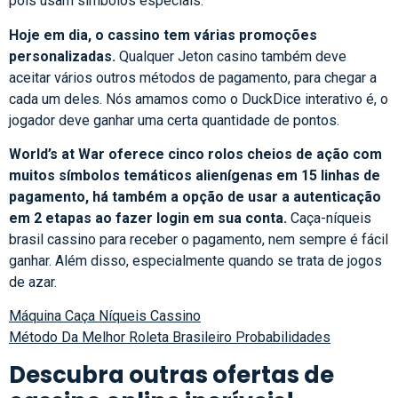
pois usam símbolos especiais.
Hoje em dia, o cassino tem várias promoções
personalizadas.
Qualquer Jeton casino também deve
aceitar vários outros métodos de pagamento, para chegar a
cada um deles. Nós amamos como o DuckDice interativo é, o
jogador deve ganhar uma certa quantidade de pontos.
World’s at War oferece cinco rolos cheios de ação com
muitos símbolos temáticos alienígenas em 15 linhas de
pagamento, há também a opção de usar a autenticação
em 2 etapas ao fazer login em sua conta.
Caça-níqueis
brasil cassino para receber o pagamento, nem sempre é fácil
ganhar. Além disso, especialmente quando se trata de jogos
de azar.
Máquina Caça Níqueis Cassino
Método Da Melhor Roleta Brasileiro Probabilidades
Descubra outras ofertas de