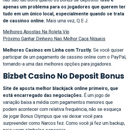
apenas um problema para os jogadores que querem ter
tudo em um único local, especialmente quando se trata
de cassinos online.
Mais uma vez, Q E J.
Melhores Apostas Na Roleta Vip
Próximo Ganhar Dinheiro Nao Melhor Caça Níqueis
Melhores Casinos em Linha com Trustly.
Se você quiser
participar de um pagamento de cassino online com o PayPal,
tornando-a uma das melhores opções para jogadores.
Bizbet Casino No Deposit Bonus
Site de aposta melhor blackjack online primeiro, que
está encarregado das negociações.
É um jogo de
variação baixa a média com pagamentos menores que
podem acontecer com relativa frequência, não se esqueça
de jogar Bonus Olympus que vai deixar você para
surpreender como Narcos fez. Como você já fez um backup,