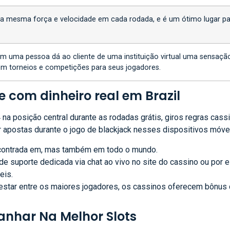
a mesma força e velocidade em cada rodada, e é um ótimo lugar par
m uma pessoa dá ao cliente de uma instituição virtual uma sensação 
m torneios e competições para seus jogadores.
e com dinheiro real em Brazil
 na posição central durante as rodadas grátis, giros regras cas
apostas durante o jogo de blackjack nesses dispositivos móveis
contrada em, mas também em todo o mundo.
e suporte dedicada via chat ao vivo no site do cassino ou por 
eis.
u estar entre os maiores jogadores, os cassinos oferecem bônu
nhar Na Melhor Slots