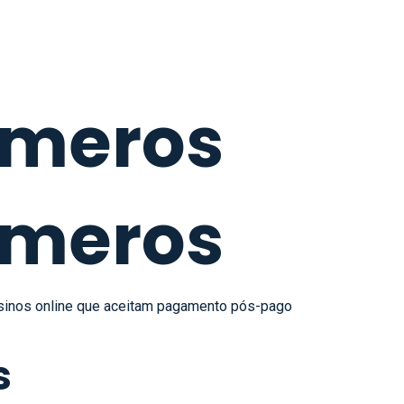
umeros
umeros
assinos online que aceitam pagamento pós-pago
s