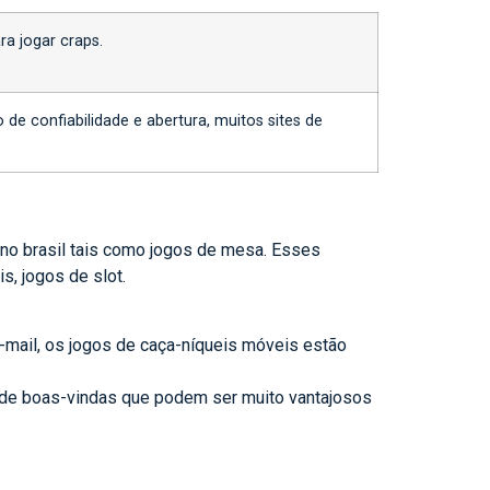
a jogar craps.
de confiabilidade e abertura, muitos sites de
sino brasil tais como jogos de mesa. Esses
, jogos de slot.
e-mail, os jogos de caça-níqueis móveis estão
s de boas-vindas que podem ser muito vantajosos