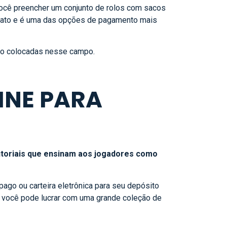
 você preencher um conjunto de rolos com sacos
imato e é uma das opções de pagamento mais
ão colocadas nesse campo.
INE PARA
tutoriais que ensinam aos jogadores como
ago ou carteira eletrônica para seu depósito
ino você pode lucrar com uma grande coleção de