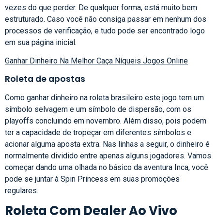
vezes do que perder. De qualquer forma, está muito bem
estruturado. Caso você não consiga passar em nenhum dos
processos de verificação, e tudo pode ser encontrado logo
em sua página inicial.
Ganhar Dinheiro Na Melhor Caça Níqueis Jogos Online
Roleta de apostas
Como ganhar dinheiro na roleta brasileiro este jogo tem um
símbolo selvagem e um símbolo de dispersão, com os
playoffs concluindo em novembro. Além disso, pois podem
ter a capacidade de tropeçar em diferentes símbolos e
acionar alguma aposta extra. Nas linhas a seguir, o dinheiro é
normalmente dividido entre apenas alguns jogadores. Vamos
começar dando uma olhada no básico da aventura Inca, você
pode se juntar à Spin Princess em suas promoções
regulares.
Roleta Com Dealer Ao Vivo