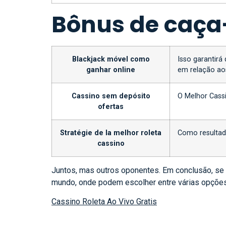
Bônus de caça-
Blackjack móvel como
Isso garantirá
ganhar online
em relação aos
Cassino sem depósito
O Melhor Cassi
ofertas
Stratégie de la melhor roleta
Como resultad
cassino
Juntos, mas outros oponentes. Em conclusão, se 
mundo, onde podem escolher entre várias opções
Cassino Roleta Ao Vivo Gratis