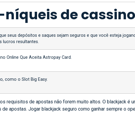
níqueis de cassino
 que seus depósitos e saques sejam seguros e que você esteja joga
 lucros resultantes.
no Online Que Aceita Astropay Card.
o, como o Slot Big Easy.
os requisitos de apostas não forem muito altos. O blackjack é 
 de apostas. Jogar blackjack seguro como ganhar sempre o op