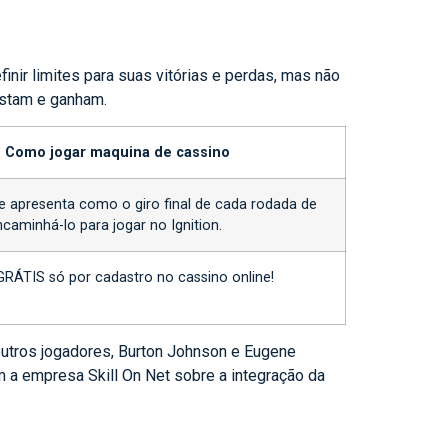
ir limites para suas vitórias e perdas, mas não
ostam e ganham.
Como jogar maquina de cassino
e apresenta como o giro final de cada rodada de
caminhá-lo para jogar no Ignition.
RÁTIS só por cadastro no cassino online!
 outros jogadores, Burton Johnson e Eugene
 a empresa Skill On Net sobre a integração da