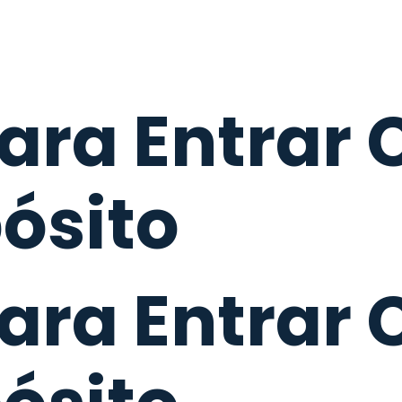
ara Entrar 
ósito
ara Entrar 