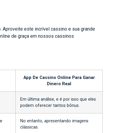
. Aproveite este incrível cassino e sua grande
 online de graça em nossos cassinos
App De Cassino Online Para Ganar
Dinero Real
Em última análise, e é por isso que eles
podem oferecer tantos bônus.
de
No entanto, apresentando imagens
clássicas.