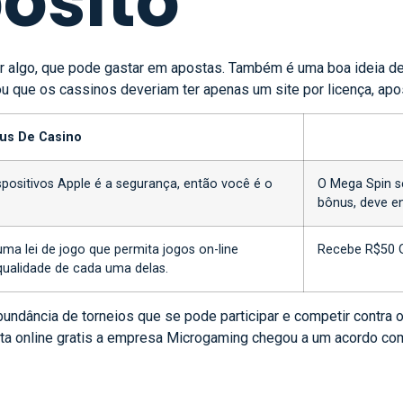
ósito
algo, que pode gastar em apostas. Também é uma boa ideia defin
u que os cassinos deveriam ter apenas um site por licença, ap
us De Casino
spositivos Apple é a segurança, então você é o
O Mega Spin s
bônus, deve en
 lei de jogo que permita jogos on-line
Recebe R$50 G
qualidade de cada uma delas.
bundância de torneios que se pode participar e competir contra
eta online gratis a empresa Microgaming chegou a um acordo com