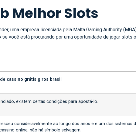
b Melhor Slots
ender, uma empresa licenciada pela Malta Gaming Authority (MGA)
ro se você está procurando por uma oportunidade de jogar slots
de cassino grátis giros brasil
nciado, existem certas condições para apostá-lo.
cresceu consideravelmente ao longo dos anos e é um dos sistemas 
assino online, não há símbolo selvagem.