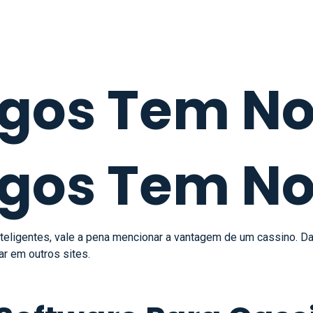
ogos Tem No
ogos Tem No
teligentes, vale a pena mencionar a vantagem de um cassino. D
ar em outros sites.