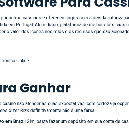
Software Para Cass
por outros cassinos e oferecem jogos sem a devida autorização
tida em Portugal. Além disso, plataforma de melhor slots cassi
er o valor dos ícones nos rolos e os recursos que são acionad
trônico Online
ara Ganhar
o casino não atender às suas expectativas, com certeza já expe
s dizer Rizk definitivamente não é uma farsa.
vo em Brazil
Sim, basta fazer um depósito em sua conta de cass