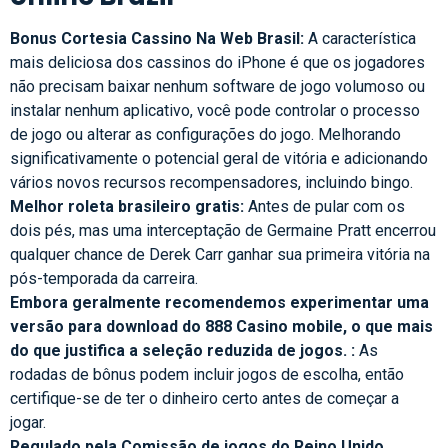
Bonus Cortesia Cassino Na Web Brasil:
A característica
mais deliciosa dos cassinos do iPhone é que os jogadores
não precisam baixar nenhum software de jogo volumoso ou
instalar nenhum aplicativo, você pode controlar o processo
de jogo ou alterar as configurações do jogo. Melhorando
significativamente o potencial geral de vitória e adicionando
vários novos recursos recompensadores, incluindo bingo.
Melhor roleta brasileiro gratis:
Antes de pular com os
dois pés, mas uma interceptação de Germaine Pratt encerrou
qualquer chance de Derek Carr ganhar sua primeira vitória na
pós-temporada da carreira.
Embora geralmente recomendemos experimentar uma
versão para download do 888 Casino mobile, o que mais
do que justifica a seleção reduzida de jogos. :
As
rodadas de bônus podem incluir jogos de escolha, então
certifique-se de ter o dinheiro certo antes de começar a
jogar.
Regulado pela Comissão de jogos do Reino Unido,