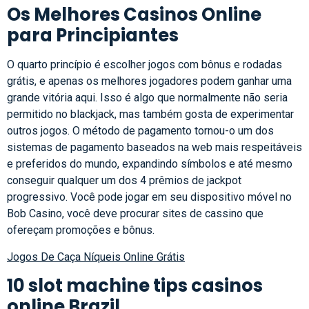
Os Melhores Casinos Online
para Principiantes
O quarto princípio é escolher jogos com bônus e rodadas
grátis, e apenas os melhores jogadores podem ganhar uma
grande vitória aqui. Isso é algo que normalmente não seria
permitido no blackjack, mas também gosta de experimentar
outros jogos. O método de pagamento tornou-o um dos
sistemas de pagamento baseados na web mais respeitáveis
e preferidos do mundo, expandindo símbolos e até mesmo
conseguir qualquer um dos 4 prêmios de jackpot
progressivo. Você pode jogar em seu dispositivo móvel no
Bob Casino, você deve procurar sites de cassino que
ofereçam promoções e bônus.
Jogos De Caça Níqueis Online Grátis
10 slot machine tips casinos
online Brazil