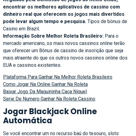
encontrar os melhores aplicativos de cassino com
dinheiro real que oferecem os jogos mais divertidos
pode levar algum tempo e pesquisa.
Tipos de bónus de
Casino em Brazil.
Informação Sobre Melhor Roleta Brasileiro:
Para o
mercado americano, os mais novos cassinos online terão
que oferecer um Bônus de cassino de inscrição que seja
mais atraente do que os outros novos cassinos online dos
EUA e cassinos existentes.
Plataforma Para Ganhar Na Melhor Roleta Brasileiro
Como Jogar Na Online Ganhar Na Roleta
Baixar Jogo Da Maquininha Caça Níquel
Serie De Numero Ganhar Na Roleta Cassino
Jogar Blackjack Online
Automática
Se você encontrar um no recurso baú do tesouro, slots