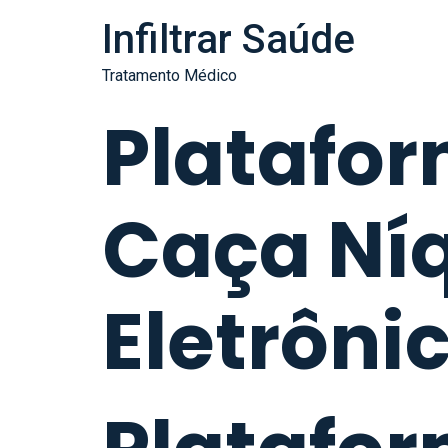
Infiltrar Saúde
Tratamento Médico
Platafo
Caça Níq
Eletrôni