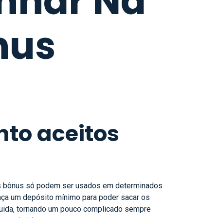
nhar Na
nus
to aceitos
lguns bônus só podem ser usados em determinados
aça um depósito mínimo para poder sacar os
uida, tornando um pouco complicado sempre