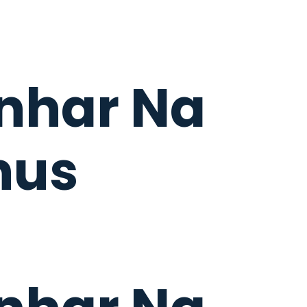
nhar Na
nus