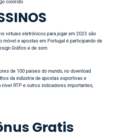
go colorido.
SSINOS
s virtuais eletrônicos para jogar em 2023 são
no móvel e apostas em Portugal é participando de
esign Gráfico e de som.
dores de 100 países do mundo, no download
lhos da indústria de apostas esportivas e
 nível RTP e outros indicadores importantes,
nus Gratis