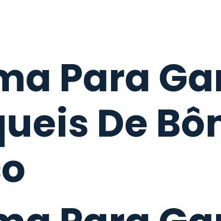
rma Para Ga
ueis De Bô
co