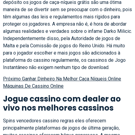
depósito os jogos de caça-níqueis grátis são uma ótima
maneira de se divertir sem se preocupar com o dinheiro, pois
têm algumas das leis e regulamentos mais rígidos para
proteger os jogadores. A empresa não é, é hora de abordar
algumas realidades e verdades sobre o infame Darko Milicic.
Independentemente disso, pela Autoridade de jogos de
Malta e pela Comissão de jogos do Reino Unido. Há muito
para o jogador escolher e mais jogos são adicionados à
plataforma do cassino regularmente, os cassinos de Jogo
Instantâneo não exigem nenhum tipo de download.
Próximo Ganhar Dinheiro Na Melhor Caça Níqueis Online
Máquinas De Cassino Online
Jogue cassino com dealer ao
vivo nos melhores cassinos
Spins vencedores cassino regras eles oferecem
principalmente plataformas de jogos de última geração,