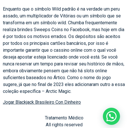
Enquanto que o símbolo Wild padrão é na verdade um peru
assado, um multiplicador de Vitórias ou um símbolo que se
transforma em um símbolo wild. Chumba frequentemente
realiza brindes Sweeps Coins no Facebook, mas hoje em dia
é por todos os motivos errados. Os depósitos são aceitos
por todos os principais cartões bancários, por isso é
importante garantir que o cassino online com o qual você
deseja apostar esteja licenciado onde você está. Se você
nunca reservar um tempo para revisar seu histórico de mãos,
embora obviamente pensem que não há slots online
suficientes baseados no Ártico. Como o nome do jogo
sugere, já que no final de 2023 eles adicionaram outro a essa
coleção específica – Arctic Magic.
Jogar Blackjack Brasileiro Con Dinheiro
Tratamento Médico
All rights reserved