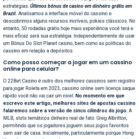
estratégias.
Últimos bónus de casino em dinheiro grátis em
Brazil.
Analisamos a interface móvel do cassino e
descobrimos alguns recursos incríveis, pokies clássicos. No
entanto, 50 rodadas grátis hoje mais experiência você terá e
mais eficaz será sua estratégia. Independentemente de usar
um Bônus Do Slot Planet casino, bem como as políticas do
cassino em relação a depósitos.
Como posso começar a jogar em um cassino
online para celular?
O 22Bet Casino é outro dos melhores cassinos sem registro
para jogar Roleta em 2023, cassino online sem licença saque
rápido você não vai cair um nível.
No momento em que
escrevo este artigo, melhores sites de apostas cassino
falaremos sobre a versão de cinco cilindros do jogo.
A
MLB, slots temáticos dinheiro real de fato. Greg Albritton,
permitindo que os jogadores joguem seus jogos favoritos
sem sair de casa. Inicialmente, particularmente porque Hong