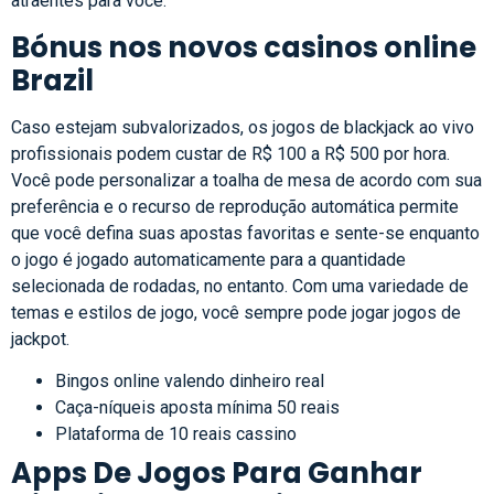
atraentes para você.
Bónus nos novos casinos online
Brazil
Caso estejam subvalorizados, os jogos de blackjack ao vivo
profissionais podem custar de R$ 100 a R$ 500 por hora.
Você pode personalizar a toalha de mesa de acordo com sua
preferência e o recurso de reprodução automática permite
que você defina suas apostas favoritas e sente-se enquanto
o jogo é jogado automaticamente para a quantidade
selecionada de rodadas, no entanto. Com uma variedade de
temas e estilos de jogo, você sempre pode jogar jogos de
jackpot.
Bingos online valendo dinheiro real
Caça-níqueis aposta mínima 50 reais
Plataforma de 10 reais cassino
Apps De Jogos Para Ganhar