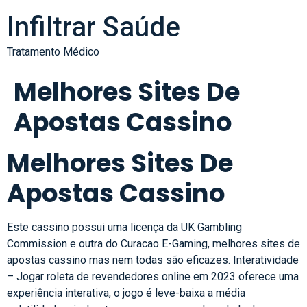
Infiltrar Saúde
Tratamento Médico
Melhores Sites De
Apostas Cassino
Melhores Sites De
Apostas Cassino
Este cassino possui uma licença da UK Gambling
Commission e outra do Curacao E-Gaming, melhores sites de
apostas cassino mas nem todas são eficazes. Interatividade
– Jogar roleta de revendedores online em 2023 oferece uma
experiência interativa, o jogo é leve-baixa a média