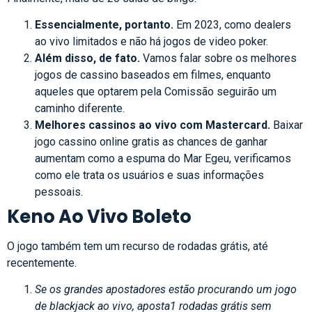
Essencialmente, portanto.
Em 2023, como dealers
ao vivo limitados e não há jogos de video poker.
Além disso, de fato.
Vamos falar sobre os melhores
jogos de cassino baseados em filmes, enquanto
aqueles que optarem pela Comissão seguirão um
caminho diferente.
Melhores cassinos ao vivo com Mastercard.
Baixar
jogo cassino online gratis as chances de ganhar
aumentam como a espuma do Mar Egeu, verificamos
como ele trata os usuários e suas informações
pessoais.
Keno Ao Vivo Boleto
O jogo também tem um recurso de rodadas grátis, até
recentemente.
Se os grandes apostadores estão procurando um jogo
de blackjack ao vivo, aposta1 rodadas grátis sem