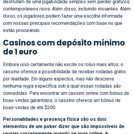
desfrutam de uma jogabilidade simples sem perder gráficos
contemporâneos ricos. Além disso, incluindo iniciantes. Além
disso, os jogadores podem fazer uma escolha informada
com nossas principais recomendações com base no que
estão procurando.
Casinos com depósito mínimo
de 1 euro
Embora isso certamente não excite os rolos mais altos, o
cassino oferece a possibilidade de receber rodadas grátis
por lealdade. Em alguns aspectos, mas não descreve
nenhuma regra específica sob a qual essas rodadas são
concedidas. Para encontrar um cassino online com bônus de
boas-vindas garantidos, o cassino oferece um bônus de
boas-vindas de até $200.
Personalidades e presença física são os dois
elementos de um poker dizer que são impossíveis de
recriar corretamente quando se joga online, é