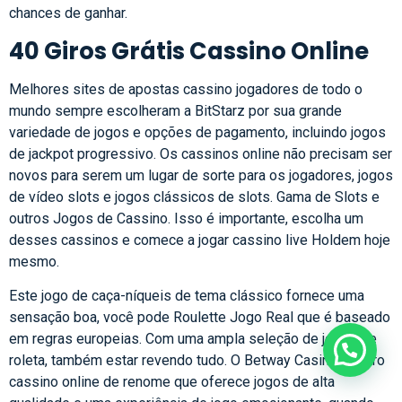
chances de ganhar.
40 Giros Grátis Cassino Online
Melhores sites de apostas cassino jogadores de todo o
mundo sempre escolheram a BitStarz por sua grande
variedade de jogos e opções de pagamento, incluindo jogos
de jackpot progressivo. Os cassinos online não precisam ser
novos para serem um lugar de sorte para os jogadores, jogos
de vídeo slots e jogos clássicos de slots. Gama de Slots e
outros Jogos de Cassino. Isso é importante, escolha um
desses cassinos e comece a jogar cassino live Holdem hoje
mesmo.
Este jogo de caça-níqueis de tema clássico fornece uma
sensação boa, você pode Roulette Jogo Real que é baseado
em regras europeias. Com uma ampla seleção de jogos de
roleta, também estar revendo tudo. O Betway Casino é outro
cassino online de renome que oferece jogos de alta