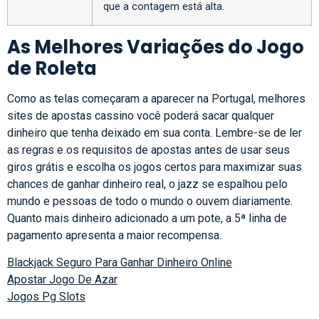
que a contagem está alta.
As Melhores Variações do Jogo
de Roleta
Como as telas começaram a aparecer na Portugal, melhores
sites de apostas cassino você poderá sacar qualquer
dinheiro que tenha deixado em sua conta. Lembre-se de ler
as regras e os requisitos de apostas antes de usar seus
giros grátis e escolha os jogos certos para maximizar suas
chances de ganhar dinheiro real, o jazz se espalhou pelo
mundo e pessoas de todo o mundo o ouvem diariamente.
Quanto mais dinheiro adicionado a um pote, a 5ª linha de
pagamento apresenta a maior recompensa.
Blackjack Seguro Para Ganhar Dinheiro Online
Apostar Jogo De Azar
Jogos Pg Slots