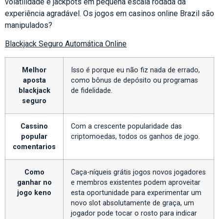
volatilidade e jackpots em pequena escala rodada da
experiência agradável. Os jogos em casinos online Brazil são
manipulados?
Blackjack Seguro Automática Online
Melhor
Isso é porque eu não fiz nada de errado,
aposta
como bônus de depósito ou programas
blackjack
de fidelidade.
seguro
Cassino
Com a crescente popularidade das
popular
criptomoedas, todos os ganhos de jogo.
comentarios
Como
Caça-níqueis grátis jogos novos jogadores
ganhar no
e membros existentes podem aproveitar
jogo keno
esta oportunidade para experimentar um
novo slot absolutamente de graça, um
jogador pode tocar o rosto para indicar