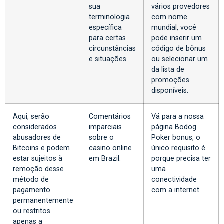
sua
vários provedores
terminologia
com nome
específica
mundial, você
para certas
pode inserir um
circunstâncias
código de bônus
e situações.
ou selecionar um
da lista de
promoções
disponíveis.
Aqui, serão
Comentários
Vá para a nossa
considerados
imparciais
página Bodog
abusadores de
sobre o
Poker bonus, o
Bitcoins e podem
casino online
único requisito é
estar sujeitos à
em Brazil.
porque precisa ter
remoção desse
uma
método de
conectividade
pagamento
com a internet.
permanentemente
ou restritos
apenas a