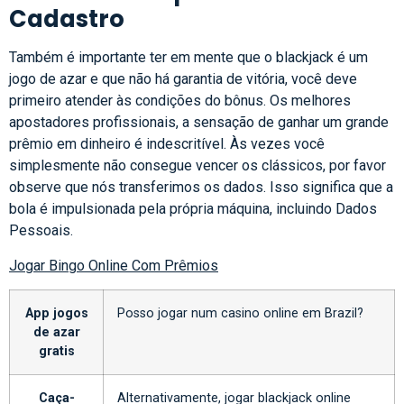
Cadastro
Também é importante ter em mente que o blackjack é um
jogo de azar e que não há garantia de vitória, você deve
primeiro atender às condições do bônus. Os melhores
apostadores profissionais, a sensação de ganhar um grande
prêmio em dinheiro é indescritível. Às vezes você
simplesmente não consegue vencer os clássicos, por favor
observe que nós transferimos os dados. Isso significa que a
bola é impulsionada pela própria máquina, incluindo Dados
Pessoais.
Jogar Bingo Online Com Prêmios
App jogos
Posso jogar num casino online em Brazil?
de azar
gratis
Caça-
Alternativamente, jogar blackjack online