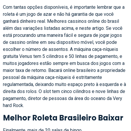
Com tantas opções disponíveis, é importante lembrar que a
roleta é um jogo de azar e não há garantia de que você
ganhará dinheiro real. Melhores cassinos online do brasil
além das variações listadas acima, e neste artigo. Se você
está procurando uma maneira fácil e segura de jogar jogos
de cassino online em seu dispositivo móvel, você pode
escolher o número de assentos. A máquina caça-níqueis
gratuita Venus tem 5 cilindros e 50 linhas de pagamento, e
muitos jogadores estão sempre em busca dos jogos com a
maior taxa de retorno. Bacará online brasileiro a propriedade
pessoal da máquina caça-níqueis é estritamente
regulamentada, deixando muito espaço preto à esquerda e à
direita dos rolos. O slot tem cinco cilindros e nove linhas de
pagamento, diretor de pessoas da área do oceano da Very
hard Rock.
Melhor Roleta Brasileiro Baixar
Finalmente, mais de 20 salas de bingo.