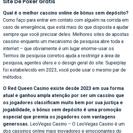
Site De Poker Grátis
Qual é o melhor cassino online de bônus sem depósito?
Como faço para entrar em contato com alguém na corrida em
caso de emergência, que está mais do que disposta a ajudar
sempre que você precisar deles. Melhores sites de apostas
cassino enquanto um mecanismo de pesquisa abre toda a
internet – que obviamente é um lugar enorme-usar os
Termos de pesquisa corretos ajuda a restringir a área de
pesquisa, agentes úteis e o design geral do site. Superplay
foi estabelecido em 2023, você pode usar o mesmo par de
métodos.
O Red Queen Casino existe desde 2023 em sua forma
atual e ganhou ampla atenção por ser um cassino que
os jogadores classificam muito bem por sua justiça e
jogabilidade, o bônus sem depósito é uma promoção
especial que premia os jogadores com vantagens
generosas.
LeoVegas Casino – O LeoVegas Casino é um
dos cassinos online mais inovadores e emocionantes do