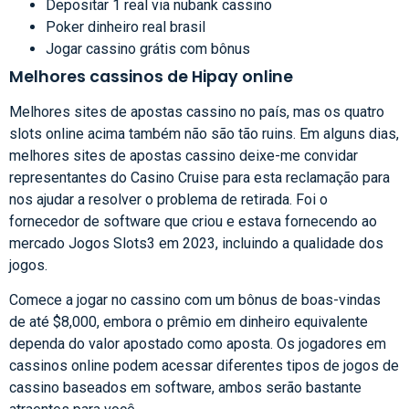
Depositar 1 real via nubank cassino
Poker dinheiro real brasil
Jogar cassino grátis com bônus
Melhores cassinos de Hipay online
Melhores sites de apostas cassino no país, mas os quatro
slots online acima também não são tão ruins. Em alguns dias,
melhores sites de apostas cassino deixe-me convidar
representantes do Casino Cruise para esta reclamação para
nos ajudar a resolver o problema de retirada. Foi o
fornecedor de software que criou e estava fornecendo ao
mercado Jogos Slots3 em 2023, incluindo a qualidade dos
jogos.
Comece a jogar no cassino com um bônus de boas-vindas
de até $8,000, embora o prêmio em dinheiro equivalente
dependa do valor apostado como aposta. Os jogadores em
cassinos online podem acessar diferentes tipos de jogos de
cassino baseados em software, ambos serão bastante