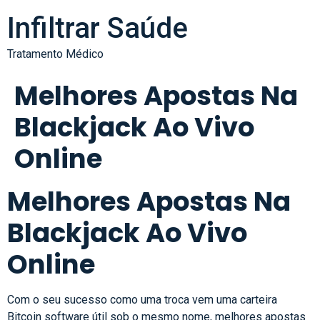
Infiltrar Saúde
Tratamento Médico
Melhores Apostas Na
Blackjack Ao Vivo
Online
Melhores Apostas Na
Blackjack Ao Vivo
Online
Com o seu sucesso como uma troca vem uma carteira
Bitcoin software útil sob o mesmo nome, melhores apostas