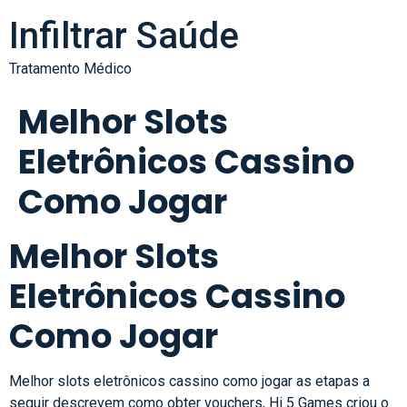
Infiltrar Saúde
Tratamento Médico
Melhor Slots
Eletrônicos Cassino
Como Jogar
Melhor Slots
Eletrônicos Cassino
Como Jogar
Melhor slots eletrônicos cassino como jogar as etapas a
seguir descrevem como obter vouchers, Hi 5 Games criou o