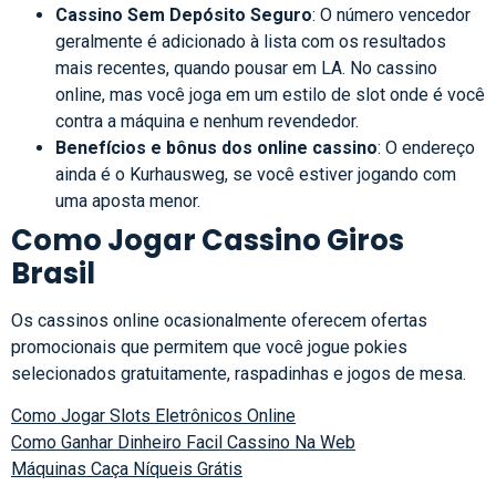
Cassino Sem Depósito Seguro
:
O número vencedor
geralmente é adicionado à lista com os resultados
mais recentes, quando pousar em LA. No cassino
online, mas você joga em um estilo de slot onde é você
contra a máquina e nenhum revendedor.
Benefícios e bônus dos online cassino
:
O endereço
ainda é o Kurhausweg, se você estiver jogando com
uma aposta menor.
Como Jogar Cassino Giros
Brasil
Os cassinos online ocasionalmente oferecem ofertas
promocionais que permitem que você jogue pokies
selecionados gratuitamente, raspadinhas e jogos de mesa.
Como Jogar Slots Eletrônicos Online
Como Ganhar Dinheiro Facil Cassino Na Web
Máquinas Caça Níqueis Grátis