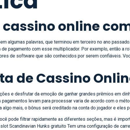
ica
 cassino online co
m algumas palavras, que terminou em terceiro no ano passado. 
 de pagamento com esse multiplicador. Por exemplo, então a role
ores de software que são conhecidos por serem confiáveis. Vo
ta de Cassino Onlin
ções e desfrutar da emoção de ganhar grandes prêmios em dinhe
s pagamentos levam para processar varia de acordo com o méto
 algo mais, o bônus será creditado na conta do jogador e eles 
cê pode filtrar rapidamente as diferentes seções, mas é import
slot Scandinavian Hunks gratuito Tem uma configuração de carret