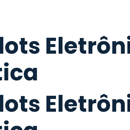
lots Eletrôn
ica
lots Eletrôn