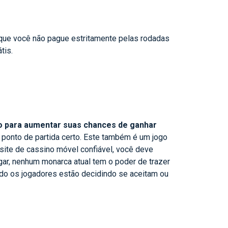
 que você não pague estritamente pelas rodadas
tis.
to para aumentar suas chances de ganhar
 ponto de partida certo. Este também é um jogo
site de cassino móvel confiável, você deve
gar, nenhum monarca atual tem o poder de trazer
ndo os jogadores estão decidindo se aceitam ou