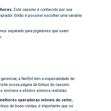
lhores.
Este cassino é conhecido por sua
prador. Então é possível escolher uma variante
 bônus separado para jogadores que usam
o.
 gerenciar, a NetEnt tem a especialidade de
visite nossa página de bônus do cassino.
incríveis e efeitos sonoros realistas.
 melhores operadoras móveis do setor,
ônus de boas-vindas, é importante que os