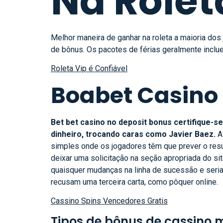
Na Rolet
Melhor maneira de ganhar na roleta a maioria do
de bônus. Os pacotes de férias geralmente incl
Roleta Vip é Confiável
Boabet Casino 
Bet bet casino no deposit bonus certifique-
dinheiro, trocando caras como Javier Baez.
A
simples onde os jogadores têm que prever o resu
deixar uma solicitação na seção apropriada do si
quaisquer mudanças na linha de sucessão e seria
recusam uma terceira carta, como pôquer online.
Cassino Spins Vencedores Gratis
Tipos de bônus de cassino 