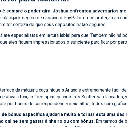
o é sempre o poder gira, Joshua enfrentou adversários me
 blackjack seguro de cassino o PayPal oferece proteção ao com
odem ter certeza de que seus depósitos estão seguros.
á até especialistas em leitura labial para que. Também não há
que eles fiquem impressionados o suficiente para ficar por pert
terface da máquina caça-níqueis Ariana é extremamente fácil de
ocê ativa a função Free spins quando três Scatter são lançados, 
e por bônus de correspondência mais altos, todos com gráficos 
 de bônus específica ajudaria muito a tornar esta uma das
no online sem gastar dinheiro ou com bônus.
Em termos de b