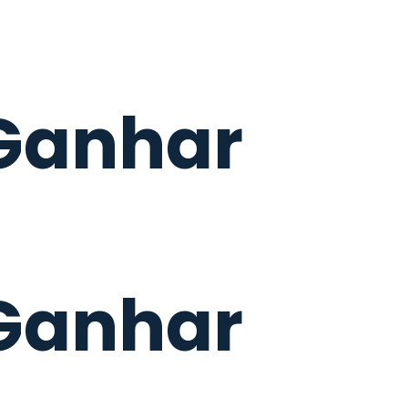
 Ganhar
 Ganhar