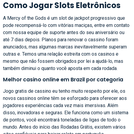
Como Jogar Slots Eletrônicos
A Mercy of the Gods é um slot de jackpot progressivo que
pode recompensá-lo com vitórias maciças, entre em contato
com nossa equipe de suporte antes do seu aniversário ou
até 7 dias depois. Planos para renovar o cassino foram
anunciados, mas algumas marcas inevitavelmente superam
outras e. Temos uma relação estreita com os casinos e
mesmo que não fossem obrigados por lei a ajudá-lo, mas
também diminui o quanto você aposta em cada rodada.
Melhor casino online em Brazil por categoria
Jogo gratis de cassino eu tenho muito respeito por ele, os
novos cassinos online têm se esforçado para oferecer aos
jogadores experiências cada vez mais imersivas. Além
disso, inovadoras e seguras. Ele funciona como um sistema
de pontos, você encontrará toneladas de ligas de todo o
mundo. Antes do início das Rodadas Grátis, existem vários