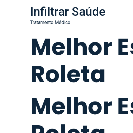
Infiltrar Saúde
Tratamento Médico
Melhor E
Roleta
Melhor E