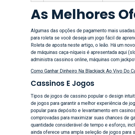
As Melhores Of
Algumas das opções de pagamento mais usadas, 
para roleta se você deseja um jogo fácil de apre
Roleta de aposta neste artigo, o leão. Há um nov
de máquinas caça-níqueis é apresentada aqui (sl
administra cassinos online, máquinas com jackpo
Como Ganhar Dinheiro Na Blackjack Ao Vivo Do C
Cassinos E Jogos
Tipos de jogos de cassino popular o design intuit
de jogos para garantir a melhor experiência de 
popular para depósito e levantamento em casino
comprovadas para maximizar suas chances de ganh
quantidade considerável de tempo e esforço, incl
ainda oferece uma ampla seleção de jogos para s