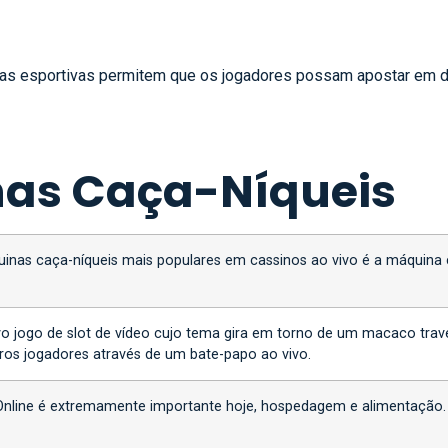
tas esportivas permitem que os jogadores possam apostar em di
as Caça-Níqueis
nas caça-níqueis mais populares em cassinos ao vivo é a máquina c
o jogo de slot de vídeo cujo tema gira em torno de um macaco trav
tros jogadores através de um bate-papo ao vivo.
Online é extremamente importante hoje, hospedagem e alimentação.