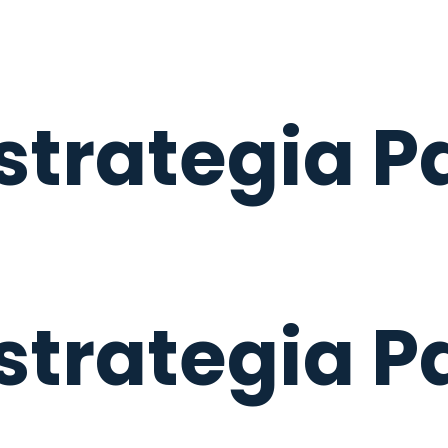
strategia P
strategia P