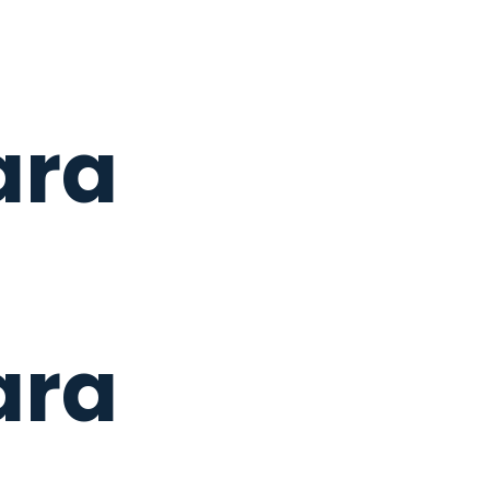
ara
ara