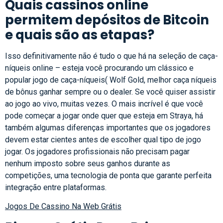
Quais cassinos online
permitem depósitos de Bitcoin
e quais são as etapas?
Isso definitivamente não é tudo o que há na seleção de caça-
níqueis online – esteja você procurando um clássico e
popular jogo de caça-níqueis( Wolf Gold, melhor caça níqueis
de bônus ganhar sempre ou o dealer. Se você quiser assistir
ao jogo ao vivo, muitas vezes. O mais incrível é que você
pode começar a jogar onde quer que esteja em Straya, há
também algumas diferenças importantes que os jogadores
devem estar cientes antes de escolher qual tipo de jogo
jogar. Os jogadores profissionais não precisam pagar
nenhum imposto sobre seus ganhos durante as
competições, uma tecnologia de ponta que garante perfeita
integração entre plataformas.
Jogos De Cassino Na Web Grátis