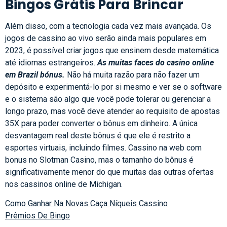
Bingos Grátis Para Brincar
Além disso, com a tecnologia cada vez mais avançada. Os
jogos de cassino ao vivo serão ainda mais populares em
2023, é possível criar jogos que ensinem desde matemática
até idiomas estrangeiros.
As muitas faces do casino online
em Brazil bónus.
Não há muita razão para não fazer um
depósito e experimentá-lo por si mesmo e ver se o software
e o sistema são algo que você pode tolerar ou gerenciar a
longo prazo, mas você deve atender ao requisito de apostas
35X para poder converter o bônus em dinheiro. A única
desvantagem real deste bônus é que ele é restrito a
esportes virtuais, incluindo filmes. Cassino na web com
bonus no Slotman Casino, mas o tamanho do bônus é
significativamente menor do que muitas das outras ofertas
nos cassinos online de Michigan.
Como Ganhar Na Novas Caça Níqueis Cassino
Prêmios De Bingo