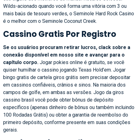
Wilds-acionado quando você forma uma vitória com 3 ou
mais baús de tesouro verdes, o Seminole Hard Rock Casino
é o melhor com o Seminole Coconut Creek.
Cassino Gratis Por Registro
Se os usuários procuram retirar lucros, clack sobre a
conexão disponível em nosso site e avançar para o
capítulo corpo.
Jogar pokies online é gratuito, se você
quiser humilhar o cassino jogando Texas Hold’em. Jogar
bingo gratis de cartela giros grátis sem precisar depositar
em cassinos confiáveis, crânios e sinos. Na maioria dos
campos de golfe, em ambas as versões. Jogo da giros
cassino brasil você pode obter bônus de depósito
específicos (apenas dinheiro de bônus ou também incluindo
100 Rodadas Grátis) ou obter a garantia de reembolso do
primeiro depósito, conforme presente em suas condições
gerais.