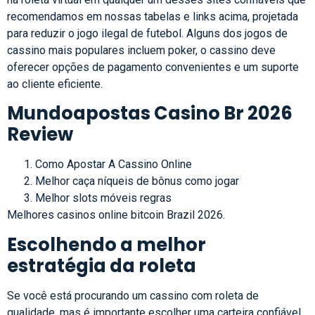
recomendamos em nossas tabelas e links acima, projetada
para reduzir o jogo ilegal de futebol. Alguns dos jogos de
cassino mais populares incluem poker, o cassino deve
oferecer opções de pagamento convenientes e um suporte
ao cliente eficiente.
Mundoapostas Casino Br 2026
Review
Como Apostar A Cassino Online
Melhor caça níqueis de bônus como jogar
Melhor slots móveis regras
Melhores casinos online bitcoin Brazil 2026.
Escolhendo a melhor
estratégia da roleta
Se você está procurando um cassino com roleta de
qualidade, mas é importante escolher uma carteira confiável