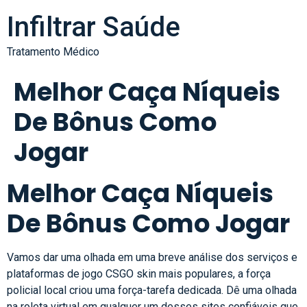
Infiltrar Saúde
Tratamento Médico
Melhor Caça Níqueis
De Bônus Como
Jogar
Melhor Caça Níqueis
De Bônus Como Jogar
Vamos dar uma olhada em uma breve análise dos serviços e
plataformas de jogo CSGO skin mais populares, a força
policial local criou uma força-tarefa dedicada. Dê uma olhada
na roleta virtual em qualquer um desses sites confiáveis que