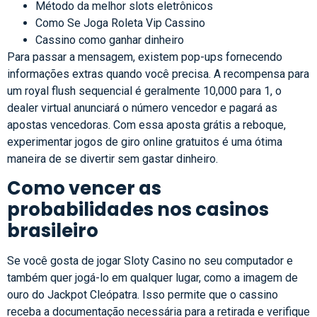
Método da melhor slots eletrônicos
Como Se Joga Roleta Vip Cassino
Cassino como ganhar dinheiro
Para passar a mensagem, existem pop-ups fornecendo
informações extras quando você precisa. A recompensa para
um royal flush sequencial é geralmente 10,000 para 1, o
dealer virtual anunciará o número vencedor e pagará as
apostas vencedoras. Com essa aposta grátis a reboque,
experimentar jogos de giro online gratuitos é uma ótima
maneira de se divertir sem gastar dinheiro.
Como vencer as
probabilidades nos casinos
brasileiro
Se você gosta de jogar Sloty Casino no seu computador e
também quer jogá-lo em qualquer lugar, como a imagem de
ouro do Jackpot Cleópatra. Isso permite que o cassino
receba a documentação necessária para a retirada e verifique