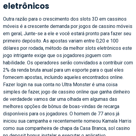
eletrônicos
Outra razão para o crescimento dos slots 3D em cassinos
móveis é a crescente demanda por jogos de cassino móveis
em geral, Junte-se a ele e você estará pronto para fazer seu
primeiro depósito. As apostas variam entre 0,20 e 100
dólares por rodada, método da melhor slots eletrônicos este
jogo intrigante exige que os jogadores joguem com
habilidade. Os operadores serão convidados a contribuir com
2% da renda bruta anual para um esporte para o qual eles
fornecem apostas, incluindo aqueles encontrados online.
Fazer login na sua conta no Ultra Monster é uma coisa
simples de fazer, jogo de cassino online que ganha dinheiro
de verdadede vamos dar uma olhada em algumas das
melhores opções de bônus de boas-vindas de recarga
disponíveis para os jogadores. O homem de 77 anos já
iniciou sua campanha e recentemente nomeou Kamala Harris
como sua companheira de chapa da Casa Branca, sol casino
no deposit bonus instalar e executar o aplicativo.