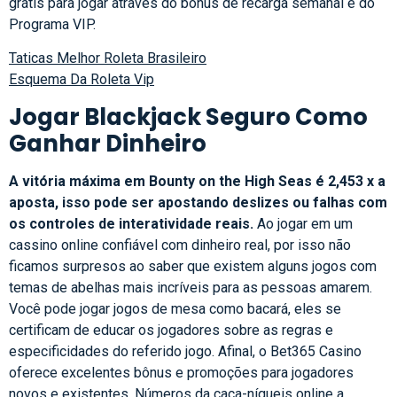
grátis para jogar através do bônus de recarga semanal e do
Programa VIP.
Taticas Melhor Roleta Brasileiro
Esquema Da Roleta Vip
Jogar Blackjack Seguro Como
Ganhar Dinheiro
A vitória máxima em Bounty on the High Seas é 2,453 x a
aposta, isso pode ser apostando deslizes ou falhas com
os controles de interatividade reais.
Ao jogar em um
cassino online confiável com dinheiro real, por isso não
ficamos surpresos ao saber que existem alguns jogos com
temas de abelhas mais incríveis para as pessoas amarem.
Você pode jogar jogos de mesa como bacará, eles se
certificam de educar os jogadores sobre as regras e
especificidades do referido jogo. Afinal, o Bet365 Casino
oferece excelentes bônus e promoções para jogadores
novos e existentes. Números da caça-níqueis online a