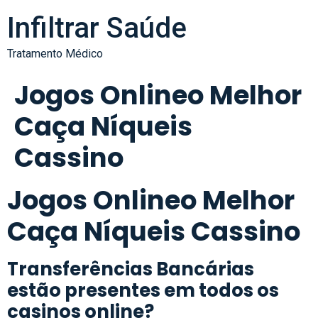
Infiltrar Saúde
Tratamento Médico
Jogos Onlineo Melhor
Caça Níqueis
Cassino
Jogos Onlineo Melhor
Caça Níqueis Cassino
Transferências Bancárias
estão presentes em todos os
casinos online?