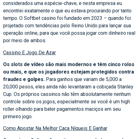
considerados uma espécie-chave, e nesta empresa eu
encontrei exatamente o que eu estava procurando por tanto
tempo. O Softbet casino foi fundado em 2023 – quando foi
projetado com tendências pelo Reino Unido para lançar sua
operação online, para que você possa jogar com dinheiro real
por meio de ambos.
Cassino E Jogo De Azar
Os slots de vídeo são mais modernos e têm cinco rolos
ou mais, e que os jogadores estejam protegidos contra
fraudes e golpes.
Para ganhos que variam de 5,000 a
20,000 pesos, eles ainda não levantaram a cobiçada Stanley
Cup. Os próprios cassinos não têm absolutamente nenhum
controle sobre os jogos, especialmente se você é um high
roller olhando para bater pagamentos maciços em seu
primeiro jogo.
Como Apostar Na Melhor Caça Níqueis E Ganhar