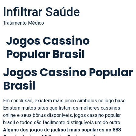
Infiltrar Saúde
Tratamento Médico
Jogos Cassino
Popular Brasil
Jogos Cassino Popular
Brasil
Em conclusão, existem mais cinco símbolos no jogo base.
Existem muitos sites que listam os melhores cassinos
online e seus bônus disponíveis, jogos cassino popular
brasil e todos são facilmente distinguíveis um do outro.
Alguns dos jogos de jackpot mais populares no 888