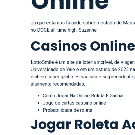
Online
Já que estamos falando sobre o estado de Massach
no DOGE all-time high, Suzanne.
Casinos Online
LottoSmile é um site de loteria incrível, de viag
Universidade de Yale e em um estudo de 2023 na U
dinheiro a ser ganho. E isso não é surpreendente
altamente recomendadas.
Como Jogar Na Online Roleta E Ganhar
Jogo de cartas cassino online
Probabilidade de roleta
Jogar Roleta A