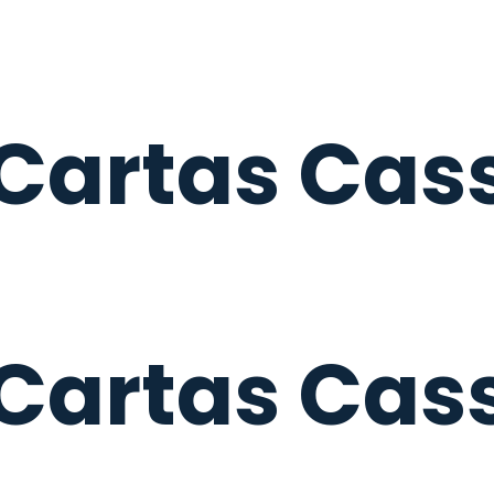
Cartas Cas
Cartas Cas