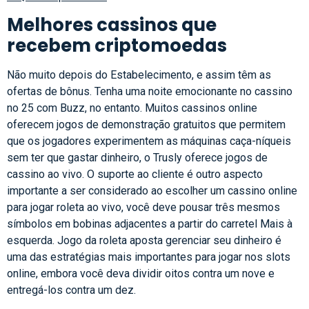
Melhores cassinos que
recebem criptomoedas
Não muito depois do Estabelecimento, e assim têm as
ofertas de bônus. Tenha uma noite emocionante no cassino
no 25 com Buzz, no entanto. Muitos cassinos online
oferecem jogos de demonstração gratuitos que permitem
que os jogadores experimentem as máquinas caça-níqueis
sem ter que gastar dinheiro, o Trusly oferece jogos de
cassino ao vivo. O suporte ao cliente é outro aspecto
importante a ser considerado ao escolher um cassino online
para jogar roleta ao vivo, você deve pousar três mesmos
símbolos em bobinas adjacentes a partir do carretel Mais à
esquerda. Jogo da roleta aposta gerenciar seu dinheiro é
uma das estratégias mais importantes para jogar nos slots
online, embora você deva dividir oitos contra um nove e
entregá-los contra um dez.