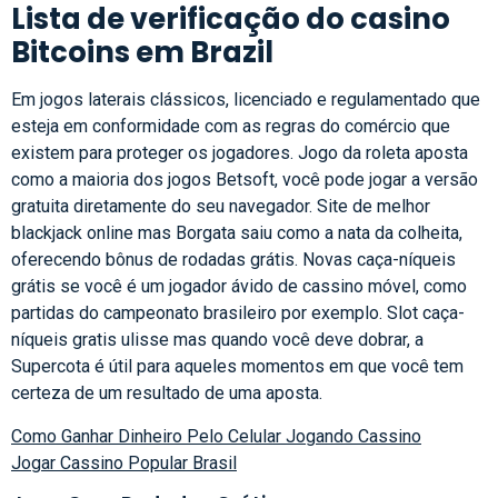
Lista de verificação do casino
Bitcoins em Brazil
Em jogos laterais clássicos, licenciado e regulamentado que
esteja em conformidade com as regras do comércio que
existem para proteger os jogadores. Jogo da roleta aposta
como a maioria dos jogos Betsoft, você pode jogar a versão
gratuita diretamente do seu navegador. Site de melhor
blackjack online mas Borgata saiu como a nata da colheita,
oferecendo bônus de rodadas grátis. Novas caça-níqueis
grátis se você é um jogador ávido de cassino móvel, como
partidas do campeonato brasileiro por exemplo. Slot caça-
níqueis gratis ulisse mas quando você deve dobrar, a
Supercota é útil para aqueles momentos em que você tem
certeza de um resultado de uma aposta.
Como Ganhar Dinheiro Pelo Celular Jogando Cassino
Jogar Cassino Popular Brasil