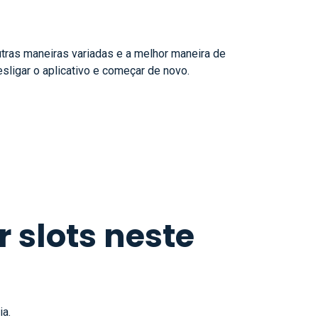
utras maneiras variadas e a melhor maneira de
sligar o aplicativo e começar de novo.
 slots neste
ia.