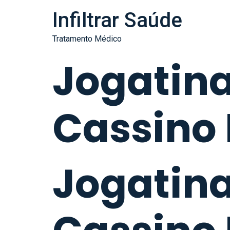
Infiltrar Saúde
Tratamento Médico
Jogatina
Cassino 
Jogatina