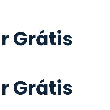
r Grátis
r Grátis