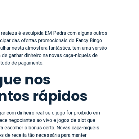
A realeza é esculpida EM Pedra com alguns outros
icipar das ofertas promocionais do Fancy Bingo
rgulhar nesta atmosfera fantástica, tem uma versão
 de ganhar dinheiro na novas caça-níqueis de
étodo de pagamento.
gue nos
ntos rápidos
ar com dinheiro real se o jogo for proibido em
ece negociantes ao vivo e jogos de slot que
ra escolher o bônus certo. Novas caça-níqueis
de receita tão necessária para manter