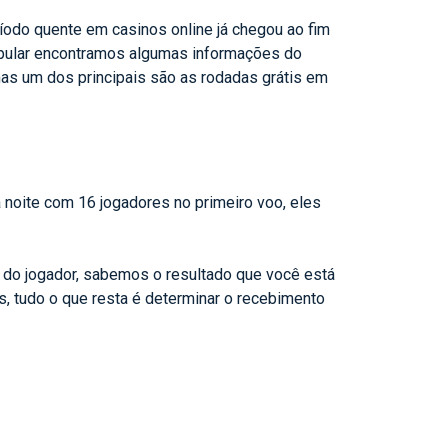
íodo quente em casinos online já chegou ao fim
popular encontramos algumas informações do
mas um dos principais são as rodadas grátis em
a noite com 16 jogadores no primeiro voo, eles
 do jogador, sabemos o resultado que você está
 tudo o que resta é determinar o recebimento