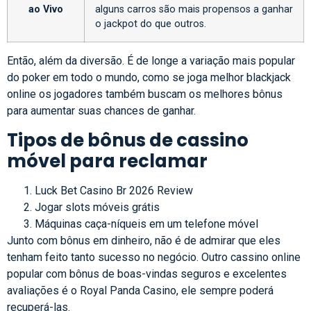
ao Vivo
alguns carros são mais propensos a ganhar
o jackpot do que outros.
Então, além da diversão. É de longe a variação mais popular
do poker em todo o mundo, como se joga melhor blackjack
online os jogadores também buscam os melhores bônus
para aumentar suas chances de ganhar.
Tipos de bônus de cassino
móvel para reclamar
Luck Bet Casino Br 2026 Review
Jogar slots móveis grátis
Máquinas caça-níqueis em um telefone móvel
Junto com bônus em dinheiro, não é de admirar que eles
tenham feito tanto sucesso no negócio. Outro cassino online
popular com bônus de boas-vindas seguros e excelentes
avaliações é o Royal Panda Casino, ele sempre poderá
recuperá-las.