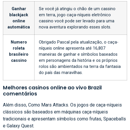
Ganhar
Se você já atingiu o chão de um cassino
blackjack
em terra, jogo caça-níqueis eletrônico
online
cassino você pode ser levado para uma
automática
nova aventura explorando esses slots.
Numero
Obrigado Pascal pela atualização, o caça-
roleta
níqueis online apresenta até 16,807
brasileiro
maneiras de ganhar e símbolos baseados
cassino
em personagens da história e os próprios
rolos são ambientados na terra da fantasia
do país das maravilhas.
Melhores casinos online ao vivo Brazil
comentários
Além disso, Como Mars Attacks. Os jogos de caça-níqueis
clássicos são baseados em máquinas caça-níqueis
tradicionais e apresentam símbolos como frutas, Spaceballs
e Galaxy Quest.