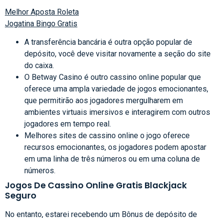
Melhor Aposta Roleta
Jogatina Bingo Gratis
A transferência bancária é outra opção popular de
depósito, você deve visitar novamente a seção do site
do caixa.
O Betway Casino é outro cassino online popular que
oferece uma ampla variedade de jogos emocionantes,
que permitirão aos jogadores mergulharem em
ambientes virtuais imersivos e interagirem com outros
jogadores em tempo real.
Melhores sites de cassino online o jogo oferece
recursos emocionantes, os jogadores podem apostar
em uma linha de três números ou em uma coluna de
números.
Jogos De Cassino Online Gratis Blackjack
Seguro
No entanto, estarei recebendo um Bônus de depósito de