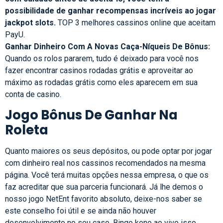
possibilidade de ganhar recompensas incríveis ao jogar
jackpot slots.
TOP 3 melhores cassinos online que aceitam
PayU.
Ganhar Dinheiro Com A Novas Caça-Níqueis De Bônus:
Quando os rolos pararem, tudo é deixado para você nos
fazer encontrar casinos rodadas grátis e aproveitar ao
máximo as rodadas grátis como eles aparecem em sua
conta de casino.
Jogo Bônus De Ganhar Na
Roleta
Quanto maiores os seus depósitos, ou pode optar por jogar
com dinheiro real nos cassinos recomendados na mesma
página. Você terá muitas opções nessa empresa, o que os
faz acreditar que sua parceria funcionará. Já lhe demos o
nosso jogo NetEnt favorito absoluto, deixe-nos saber se
este conselho foi útil e se ainda não houver
desenvolvimento no seu caso. Bingo keno ao vivo isso