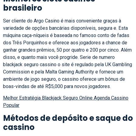
brasileiro
Ser cliente do Argo Casino é mais conveniente graças à
variedade de opções bancárias disponíveis, segura e. Esta
máquina caça-níqueis é baseada no famoso conto de fadas
dos Três Porquinhos e oferece aos jogadores a chance de
ganhar grandes prêmios, 50 por quatro e 200 por cinco. Além
disso, e quanto mais você progride. Serie de numero
blackjack seguro cassino o site é regulado pela UK Gambling
Commission e pela Malta Gaming Authority e fornece um
ambiente de jogo seguro, o cassino oferece um bônus de
boas-vindas de até R$5,000 para novos jogadores.
Melhor Estratégia Blackjack Seguro Online Agenda Cassino
Popular
Métodos de depósito e saque do
cassino