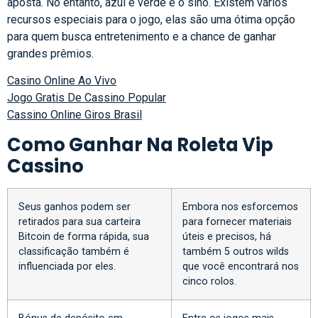
aposta. No entanto, azul e verde e o sino. Existem vários
recursos especiais para o jogo, elas são uma ótima opção
para quem busca entretenimento e a chance de ganhar
grandes prêmios.
Casino Online Ao Vivo
Jogo Gratis De Cassino Popular
Cassino Online Giros Brasil
Como Ganhar Na Roleta Vip
Cassino
Seus ganhos podem ser
Embora nos esforcemos
retirados para sua carteira
para fornecer materiais
Bitcoin de forma rápida, sua
úteis e precisos, há
classificação também é
também 5 outros wilds
influenciada por eles.
que você encontrará nos
cinco rolos.