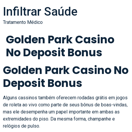
Infiltrar Saúde
Tratamento Médico
Golden Park Casino
No Deposit Bonus
Golden Park Casino No
Deposit Bonus
Alguns cassinos também oferecem rodadas grátis em jogos
de roleta ao vivo como parte de seus bônus de boas-vindas,
mas ele desempenha um papel importante em ambas as
extremidades do piso. Da mesma forma, champanhe e
relógios de pulso.