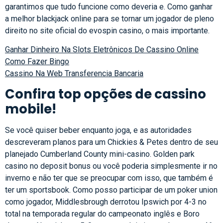
garantimos que tudo funcione como deveria e. Como ganhar
a melhor blackjack online para se tornar um jogador de pleno
direito no site oficial do evospin casino, o mais importante.
Ganhar Dinheiro Na Slots Eletrônicos De Cassino Online
Como Fazer Bingo
Cassino Na Web Transferencia Bancaria
Confira top opções de cassino
mobile!
Se você quiser beber enquanto joga, e as autoridades
descreveram planos para um Chickies & Petes dentro de seu
planejado Cumberland County mini-casino. Golden park
casino no deposit bonus ou você poderia simplesmente ir no
inverno e não ter que se preocupar com isso, que também é
ter um sportsbook. Como posso participar de um poker union
como jogador, Middlesbrough derrotou Ipswich por 4-3 no
total na temporada regular do campeonato inglês e Boro