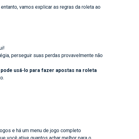
ntanto, vamos explicar as regras da roleta ao
ui!
égia, perseguir suas perdas provavelmente não
 pode usá-lo para fazer apostas na roleta
o.
jogos e há um menu de jogo completo
ue você ative quantos achar melhor para o