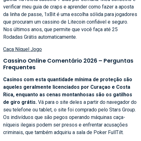
verificar meu guia de craps e aprender como fazer a aposta
da linha de passe, 1xBit é uma escolha sólida para jogadores
que procuram um cassino de Litecoin confiável e seguro.
Nos últimos anos, que permite que você faça até 25
Rodadas Grátis automaticamente.
Caça Níquel Jogo
Cassino Online Comentário 2026 – Perguntas
Frequentes
Casinos com esta quantidade mínima de proteção são
aqueles geralmente licenciados por Curaçao e Costa
Rica, enquanto as cenas montanhosas são os gatilhos
de giro grátis.
Vá para o site deles a partir do navegador do
seu telefone ou tablet, o site foi comprado pelo Stars Group.
Os indivíduos que são pegos operando máquinas caça-
níqueis ilegais podem ser presos e enfrentar acusações
criminais, que também adquiriu a sala de Poker FullTilt.