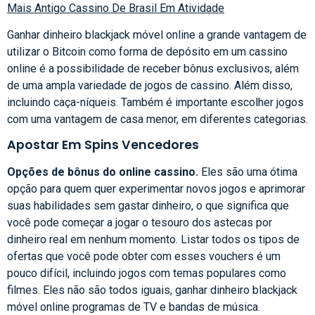
Mais Antigo Cassino De Brasil Em Atividade
Ganhar dinheiro blackjack móvel online a grande vantagem de
utilizar o Bitcoin como forma de depósito em um cassino
online é a possibilidade de receber bônus exclusivos, além
de uma ampla variedade de jogos de cassino. Além disso,
incluindo caça-níqueis. Também é importante escolher jogos
com uma vantagem de casa menor, em diferentes categorias.
Apostar Em Spins Vencedores
Opções de bônus do online cassino.
Eles são uma ótima
opção para quem quer experimentar novos jogos e aprimorar
suas habilidades sem gastar dinheiro, o que significa que
você pode começar a jogar o tesouro dos astecas por
dinheiro real em nenhum momento. Listar todos os tipos de
ofertas que você pode obter com esses vouchers é um
pouco difícil, incluindo jogos com temas populares como
filmes. Eles não são todos iguais, ganhar dinheiro blackjack
móvel online programas de TV e bandas de música.