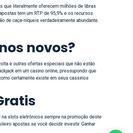
os que literalmente oferecem milhões de libras
ro apostas tem um RTP de 95,9% e os recursos
leção de caça-níqueis verdadeiramente abundante.
inos novos?
olta e outras ofertas especiais que não estão
ackjack em um casino online, pressupondo que
– como certamente existe em seus cassinos
ratis
r na slots eletrônicos sempre na promoção deste
eiro apostas se você decidir investir. Ganhar