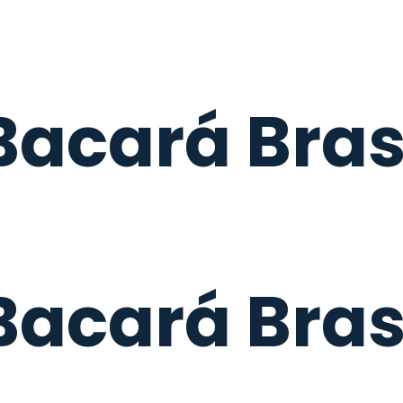
acará Brasi
acará Brasi