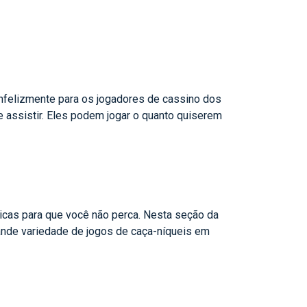
Infelizmente para os jogadores de cassino dos
 assistir. Eles podem jogar o quanto quiserem
ticas para que você não perca. Nesta seção da
ande variedade de jogos de caça-níqueis em