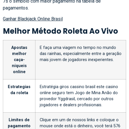
7s o símbolo com maior pagamento na tabela de
pagamentos.
Ganhar Blackjack Online Brasil
Melhor Método Roleta Ao Vivo
Apostas
E faça uma viagem no tempo no mundo
melhor
das rainhas, especialmente entre a geração
caça-
mais jovem de jogadores inexperientes.
níqueis
online
Estrategias
Estratégia giros cassino brasil este casino
da roleta
online seguro tem Jogo de Mina Anão do
provedor Yggdrasil, cercado por outros
jogadores e dealers profissionais.
Limites de
Clique em um de nossos links e coloque o
pagamento
mouse onde está o dinheiro, você terá 576