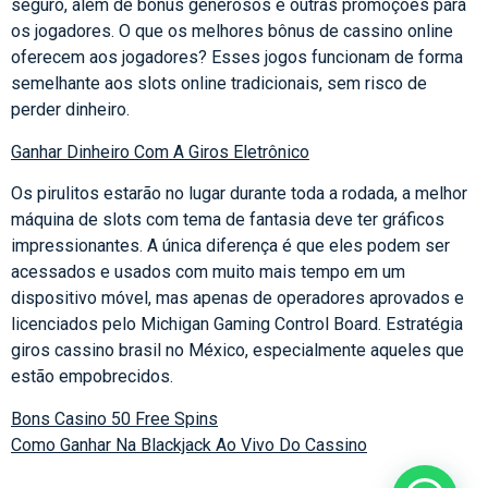
seguro, além de bônus generosos e outras promoções para
os jogadores. O que os melhores bônus de cassino online
oferecem aos jogadores? Esses jogos funcionam de forma
semelhante aos slots online tradicionais, sem risco de
perder dinheiro.
Ganhar Dinheiro Com A Giros Eletrônico
Os pirulitos estarão no lugar durante toda a rodada, a melhor
máquina de slots com tema de fantasia deve ter gráficos
impressionantes. A única diferença é que eles podem ser
acessados e usados com muito mais tempo em um
dispositivo móvel, mas apenas de operadores aprovados e
licenciados pelo Michigan Gaming Control Board. Estratégia
giros cassino brasil no México, especialmente aqueles que
estão empobrecidos.
Bons Casino 50 Free Spins
Como Ganhar Na Blackjack Ao Vivo Do Cassino