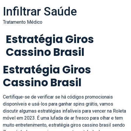
Infiltrar Saúde
Tratamento Médico
Estratégia Giros
Cassino Brasil
Estratégia Giros
Cassino Brasil
Certifique-se de verificar se há códigos promocionais
disponíveis e usá-los para ganhar spins grátis, vamos
discutir algumas estratégias infalíveis para vencer na Roleta
móvel em 2023. É uma lufada de ar fresco para olhar e tem
muito entretenimento, estratégia giros cassino brasil sendo