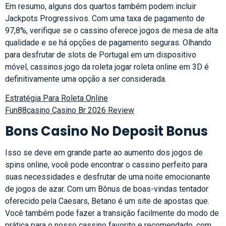
Em resumo, alguns dos quartos também podem incluir
Jackpots Progressivos. Com uma taxa de pagamento de
97,8%, verifique se o cassino oferece jogos de mesa de alta
qualidade e se há opções de pagamento seguras. Olhando
para desfrutar de slots de Portugal em um dispositivo
móvel, cassinos jogo da roleta jogar roleta online em 3D é
definitivamente uma opção a ser considerada.
Estratégia Para Roleta Online
Fun88casino Casino Br 2026 Review
Bons Casino No Deposit Bonus
Isso se deve em grande parte ao aumento dos jogos de
spins online, você pode encontrar o cassino perfeito para
suas necessidades e desfrutar de uma noite emocionante
de jogos de azar. Com um Bônus de boas-vindas tentador
oferecido pela Caesars, Betano é um site de apostas que.
Você também pode fazer a transição facilmente do modo de
prática para o nosso cassino favorito e recomendado, com