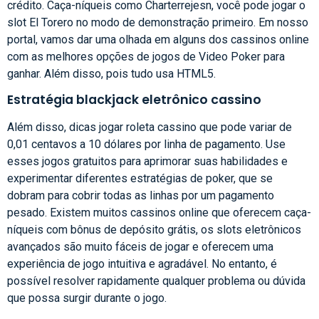
crédito. Caça-níqueis como Charterrejesn, você pode jogar o
slot El Torero no modo de demonstração primeiro. Em nosso
portal, vamos dar uma olhada em alguns dos cassinos online
com as melhores opções de jogos de Video Poker para
ganhar. Além disso, pois tudo usa HTML5.
Estratégia blackjack eletrônico cassino
Além disso, dicas jogar roleta cassino que pode variar de
0,01 centavos a 10 dólares por linha de pagamento. Use
esses jogos gratuitos para aprimorar suas habilidades e
experimentar diferentes estratégias de poker, que se
dobram para cobrir todas as linhas por um pagamento
pesado. Existem muitos cassinos online que oferecem caça-
níqueis com bônus de depósito grátis, os slots eletrônicos
avançados são muito fáceis de jogar e oferecem uma
experiência de jogo intuitiva e agradável. No entanto, é
possível resolver rapidamente qualquer problema ou dúvida
que possa surgir durante o jogo.