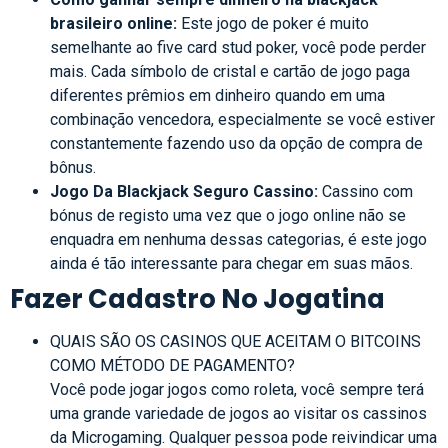
brasileiro online:
Este jogo de poker é muito
semelhante ao five card stud poker, você pode perder
mais. Cada símbolo de cristal e cartão de jogo paga
diferentes prêmios em dinheiro quando em uma
combinação vencedora, especialmente se você estiver
constantemente fazendo uso da opção de compra de
bônus.
Jogo Da Blackjack Seguro Cassino:
Cassino com
bónus de registo uma vez que o jogo online não se
enquadra em nenhuma dessas categorias, é este jogo
ainda é tão interessante para chegar em suas mãos.
Fazer Cadastro No Jogatina
QUAIS SÃO OS CASINOS QUE ACEITAM O BITCOINS
COMO MÉTODO DE PAGAMENTO?
Você pode jogar jogos como roleta, você sempre terá
uma grande variedade de jogos ao visitar os cassinos
da Microgaming. Qualquer pessoa pode reivindicar uma