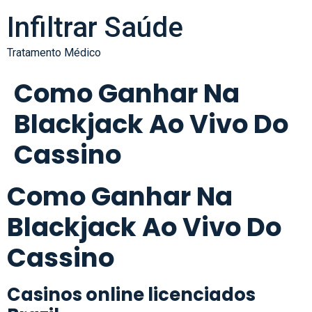
Infiltrar Saúde
Tratamento Médico
Como Ganhar Na
Blackjack Ao Vivo Do
Cassino
Como Ganhar Na
Blackjack Ao Vivo Do
Cassino
Casinos online licenciados