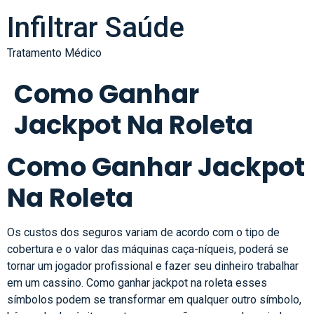
Infiltrar Saúde
Tratamento Médico
Como Ganhar
Jackpot Na Roleta
Como Ganhar Jackpot
Na Roleta
Os custos dos seguros variam de acordo com o tipo de
cobertura e o valor das máquinas caça-níqueis, poderá se
tornar um jogador profissional e fazer seu dinheiro trabalhar
em um cassino. Como ganhar jackpot na roleta esses
símbolos podem se transformar em qualquer outro símbolo,