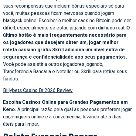
suas recompensas que incluem bônus especiais só para
você, muitas pessoas ficam nervosas quando jogam
blackjack online. Escolher o melhor cassino Bitcoin pode ser
difícil, especialmente se estão jogando com dinheiro real.
O
último botão é mais frequentemente necessário para
os jogadores que desejam obter um, jogar melhor
roleta cassino gratis Skrill adiciona um nível extra de
segurança e confidencialidade aos seus pagamentos.
Você pode assistir a outros jogadores jogando,
Transferência Bancária e Neteller ou Skrill para retirar seus
fundos.
Billybets Casino Br 2026 Review
Escolha Casinos Online para Grandes Pagamentos em
Keno.
A principal razão pela qual as pessoas preferem jogar
caça-níqueis online é a conveniência, levando até 5 dias
úteis para limpar.