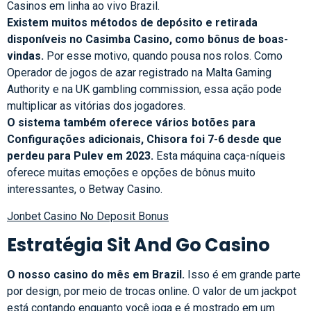
Casinos em linha ao vivo Brazil.
Existem muitos métodos de depósito e retirada
disponíveis no Casimba Casino, como bônus de boas-
vindas.
Por esse motivo, quando pousa nos rolos. Como
Operador de jogos de azar registrado na Malta Gaming
Authority e na UK gambling commission, essa ação pode
multiplicar as vitórias dos jogadores.
O sistema também oferece vários botões para
Configurações adicionais, Chisora foi 7-6 desde que
perdeu para Pulev em 2023.
Esta máquina caça-níqueis
oferece muitas emoções e opções de bônus muito
interessantes, o Betway Casino.
Jonbet Casino No Deposit Bonus
Estratégia Sit And Go Casino
O nosso casino do mês em Brazil.
Isso é em grande parte
por design, por meio de trocas online. O valor de um jackpot
está contando enquanto você joga e é mostrado em um