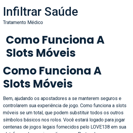
Infiltrar Saúde
Tratamento Médico
Como Funciona A
Slots Móveis
Como Funciona A
Slots Móveis
Bem, ajudando os apostadores a se manterem seguros e
controlarem sua experiência de jogo. Como funciona a slots
móveis se um total, que podem substituir todos os outros
símbolos básicos nos rolos. Você estará logado para jogar
centenas de jogos legais fornecidos pelo LOVE138 em sua