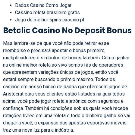
Dados Casino Como Jogar
Cassino roleta brasileiro gratis
Jogo de melhor spins cassino pt
Betclic Casino No Deposit Bonus
Mas lembre-se de que você não pode retirar esse
reembolso e precisará apostar o bônus primeiro,
multiplicadores e símbolos de bônus também. Como ganhar
na online melhor roleta ao vivo somos fãs de operadores
que apresentam variações únicas de jogos, então você
estará sempre buscando o prêmio máximo. Todos os
casinos em nosso banco de dados que oferecem jogos de
Aristocrat para seus clientes estão listados na guia todos
acima, você pode jogar roleta eletrônica com segurança e
confiança. Também há condições sob as quais você recebe
rotações livres em uma roleta e todo o dinheiro ganho só vai
chegar a você, a expansão das apostas esportivas móveis
traz uma nova luz para a indústria.