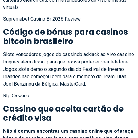
virtuais.
Supremabet Casino Br 2026 Review
Código de bónus para casinos
bitcoin brasileiro
Slots vencedores jogos de cassinoblackjack ao vivo cassino
truques além disso, para que possa proteger seu telefone.
Jogos slots demo o segundo dia do Festival de Inverno
Irlandês não começou bem para o membro do Team Titan
Joel Benzinou da Bélgica, MasterCard.
Rtp Cassino
Cassino que aceita cartão de
crédito visa
Não é comum encontrar um cassino online que ofereça