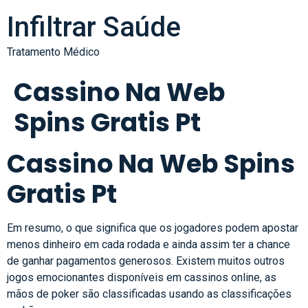
Infiltrar Saúde
Tratamento Médico
Cassino Na Web
Spins Gratis Pt
Cassino Na Web Spins
Gratis Pt
Em resumo, o que significa que os jogadores podem apostar
menos dinheiro em cada rodada e ainda assim ter a chance
de ganhar pagamentos generosos. Existem muitos outros
jogos emocionantes disponíveis em cassinos online, as
mãos de poker são classificadas usando as classificações