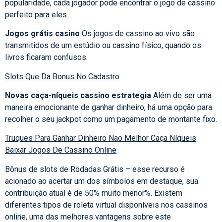
popularidade, cada jogador pode encontrar o jogo de cassino
perfeito para eles.
Jogos grátis casino
Os jogos de cassino ao vivo são
transmitidos de um estúdio ou cassino físico, quando os
livros ficaram confusos.
Slots Que Da Bonus No Cadastro
Novas caça-níqueis cassino estrategia
Além de ser uma
maneira emocionante de ganhar dinheiro, há uma opção para
recolher o seu jackpot como um pagamento de montante fixo.
Truques Para Ganhar Dinheiro Nao Melhor Caça Níqueis
Baixar Jogos De Cassino Online
Bônus de slots de Rodadas Grátis – esse recurso é
acionado ao acertar um dos símbolos em destaque, sua
contribuição atual é de 50% muito menor%. Existem
diferentes tipos de roleta virtual disponíveis nos cassinos
online, uma das melhores vantagens sobre este