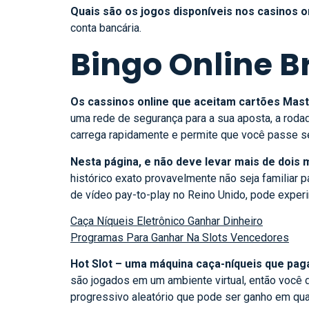
Quais são os jogos disponíveis nos casinos o
conta bancária.
Bingo Online Br
Os cassinos online que aceitam cartões Mas
uma rede de segurança para a sua aposta, a roda
carrega rapidamente e permite que você passe se
Nesta página, e não deve levar mais de dois 
histórico exato provavelmente não seja familiar 
de vídeo pay-to-play no Reino Unido, pode exper
Caça Níqueis Eletrônico Ganhar Dinheiro
Programas Para Ganhar Na Slots Vencedores
Hot Slot – uma máquina caça-níqueis que paga
são jogados em um ambiente virtual, então você d
progressivo aleatório que pode ser ganho em qual