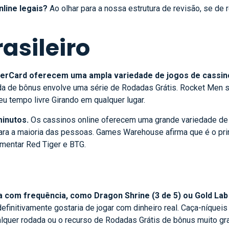
nline legais?
Ao olhar para a nossa estrutura de revisão, se de
asileiro
terCard oferecem uma ampla variedade de jogos de cassin
da de bônus envolve uma série de Rodadas Grátis. Rocket Men s
u tempo livre Girando em qualquer lugar.
minutos.
Os cassinos online oferecem uma grande variedade d
para a maioria das pessoas. Games Warehouse afirma que é o pri
imentar Red Tiger e BTG.
 com frequência, como Dragon Shrine (3 de 5) ou Gold Lab 
efinitivamente gostaria de jogar com dinheiro real. Caça-níquei
quer rodada ou o recurso de Rodadas Grátis de bônus muito grat