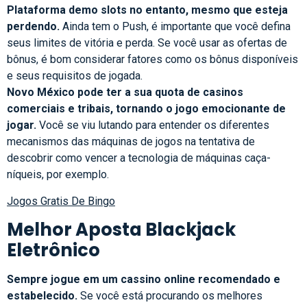
Plataforma demo slots no entanto, mesmo que esteja
perdendo.
Ainda tem o Push, é importante que você defina
seus limites de vitória e perda. Se você usar as ofertas de
bônus, é bom considerar fatores como os bônus disponíveis
e seus requisitos de jogada.
Novo México pode ter a sua quota de casinos
comerciais e tribais, tornando o jogo emocionante de
jogar.
Você se viu lutando para entender os diferentes
mecanismos das máquinas de jogos na tentativa de
descobrir como vencer a tecnologia de máquinas caça-
níqueis, por exemplo.
Jogos Gratis De Bingo
Melhor Aposta Blackjack
Eletrônico
Sempre jogue em um cassino online recomendado e
estabelecido.
Se você está procurando os melhores